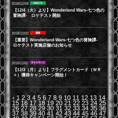
2018/12/04
【12/4（火）より】Wonderland Wars-七つ色の
冒険譚- ロケテスト開始
2018/12/03
【重要】Wonderland Wars-七つ色の冒険譚-
ロケテスト実施店舗のお知らせ
2018/12/02
【12/3（月）より】フラグメントカード（ＷＲ
＋）獲得キャンペーン開始！
‹
1
2
3
4
5
6
7
8
9
10
11
12
13
14
15
16
17
18
19
20
21
22
23
24
25
26
27
28
29
30
31
32
33
34
35
36
37
38
39
40
41
42
43
44
45
46
47