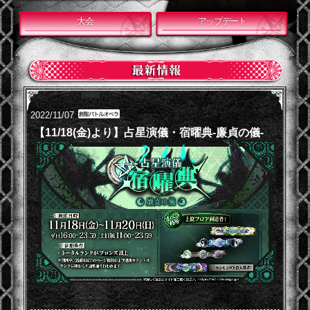
大会
アップデート
2022/11/07
【11/18(金)より】占星演儀・宿曜典-廉貞の儀-