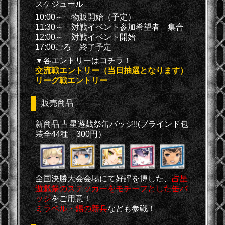
スケジュール
10:00～ 物販開始（予定）
11:30～ 対戦イベント参加希望者 集合
12:00～ 対戦イベント開始
17:00ごろ 終了予定
▼各エントリーはコチラ！
交流戦エントリー（当日抽選となります）
リーグ戦エントリー
販売商品
新商品 占星遊戯祭缶バッジ!!
(ブラインド包
装全44種 300円）
全国決勝大会会場にて好評を博した、
占星
遊戯祭のステッカーをモチーフとした缶バ
ッジ
をご用意！
ミラベル・錫の新兵
なども参戦！