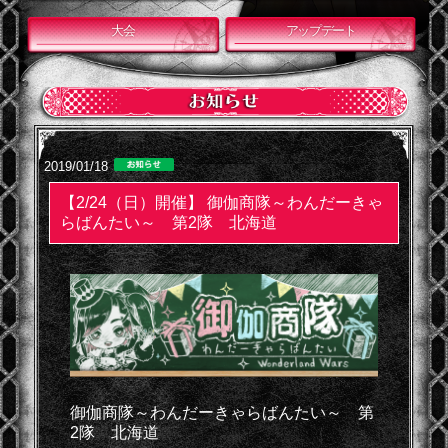
大会
アップデート
2019/01/18
【2/24（日）開催】 御伽商隊～わんだーきゃ
らばんたい～ 第2隊 北海道
御伽商隊～わんだーきゃらばんたい～ 第
2隊 北海道