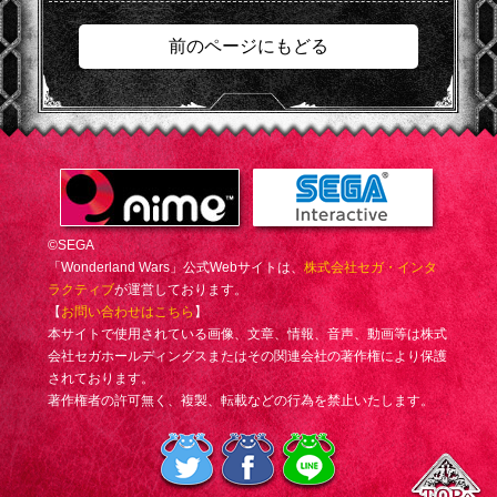
前のページにもどる
©SEGA
「Wonderland Wars」公式Webサイトは、
株式会社セガ・インタ
ラクティブ
が運営しております。
【
お問い合わせはこちら
】
本サイトで使用されている画像、文章、情報、音声、動画等は株式
会社セガホールディングスまたはその関連会社の著作権により保護
されております。
著作権者の許可無く、複製、転載などの行為を禁止いたします。