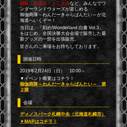
物販・交流会・ミニ大会
など、みんなでワ
ンダーランドウォーズが楽しめる
御伽商隊～わんだーきゃらばんたい～が北
海道へいくぞー！
当日は、「刻め!Wonderland 白書 Vol.3」
をはじめ、全国決勝大会会場で販売した最
新グッズの一部を出張販売。
皆さんのご来場をお待ちしております。
開催日時
2019年2月24日（日） 10:00～
▼イベント概要はコチラ！
御伽商隊～わんだーきゃらばんたい～ 第
２隊
会場
ディノスパーク札幌中央（北海道札幌市）
▼MAPはコチラ！