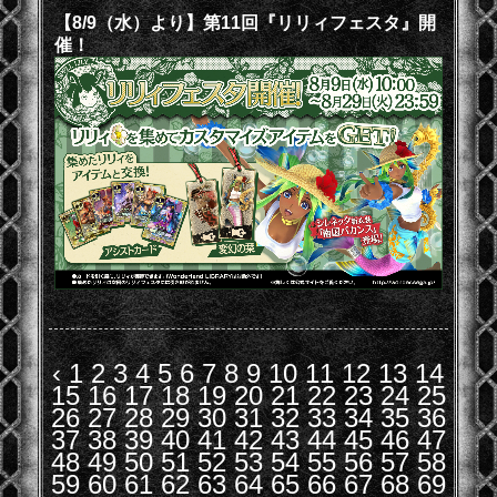
【8/9（水）より】第11回『リリィフェスタ』開
催！
‹
1
2
3
4
5
6
7
8
9
10
11
12
13
14
15
16
17
18
19
20
21
22
23
24
25
26
27
28
29
30
31
32
33
34
35
36
37
38
39
40
41
42
43
44
45
46
47
48
49
50
51
52
53
54
55
56
57
58
59
60
61
62
63
64
65
66
67
68
69