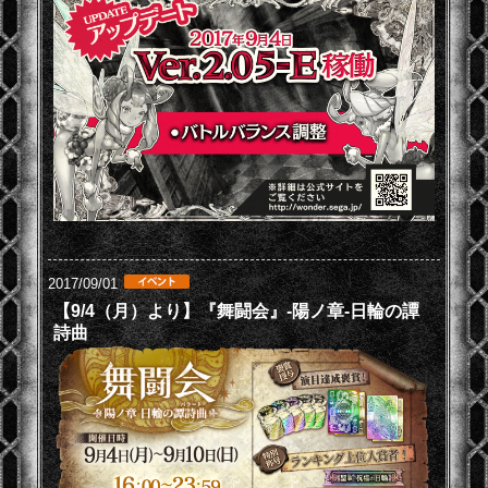
2017/09/01
【9/4（月）より】『舞闘会』-陽ノ章-日輪の譚
詩曲