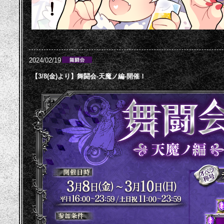
2024/02/19
【3/8(金)より】舞闘会-天魔ノ編-開催！