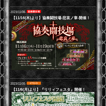
2023/11/06
【11/16(木)より】協奏闘技場-悲哀ノ章-開催！
2023/11/05
【11/6(月)より】『リリィフェスタ』開催！