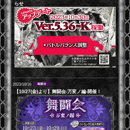
らせ
2023/10/16
【10/27(金)より】舞闘会-万変ノ編-開催！