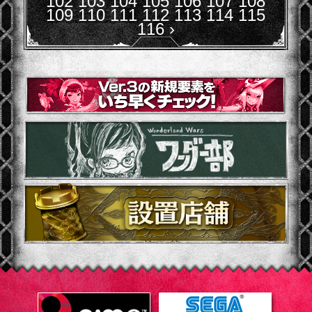
102
103
104
105
106
107
108
109
110
111
112
113
114
115
116
›