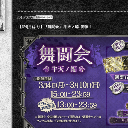
2019/02/26
【3/4(月)より】『舞闘会』-牛天ノ編- 開催！