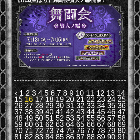
【7/12(金)より】舞闘会-賢人ノ編-開催！
‹
1
2
3
4
5
6
7
8
9
10
11
12
13
14
15
16
17
18
19
20
21
22
23
24
25
26
27
28
29
30
31
32
33
34
35
36
37
38
39
40
41
42
43
44
45
46
47
48
49
50
51
52
53
54
55
56
57
58
59
60
61
62
63
64
65
66
67
68
69
70
71
72
73
74
75
76
77
78
79
80
81
82
83
84
85
86
87
88
89
90
91