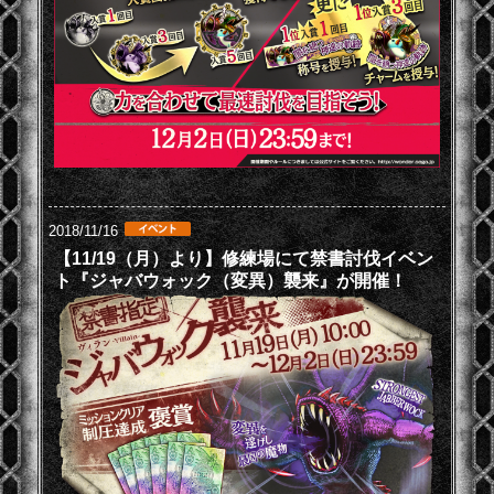
2018/11/16
【11/19（月）より】修練場にて禁書討伐イベン
ト『ジャバウォック（変異）襲来』が開催！