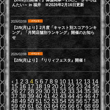
んたい～ in 福井 ※2026年2月16日更新
2026/02/08
【2/9(月)より】2月度「キャスト別スコアランキ
ング」「月間店舗別ランキング」開催のお知ら
せ
2026/02/08
【2/9(月)より】『リリィフェスタ』開催！
‹
1
2
3
4
5
6
7
8
9
10
11
12
13
14
15
16
17
18
19
20
21
22
23
24
25
26
27
28
29
30
31
32
33
34
35
36
37
38
39
40
41
42
43
44
45
46
47
48
49
50
51
52
53
54
55
56
57
58
59
60
61
62
63
64
65
66
67
68
69