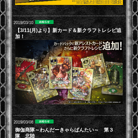
2019/03/10
【3/11(月)より】新カード＆新クラフトレシピ追
加！
2019/03/08
御伽商隊～わんだーきゃらばんたい～ 第３
隊 北陸