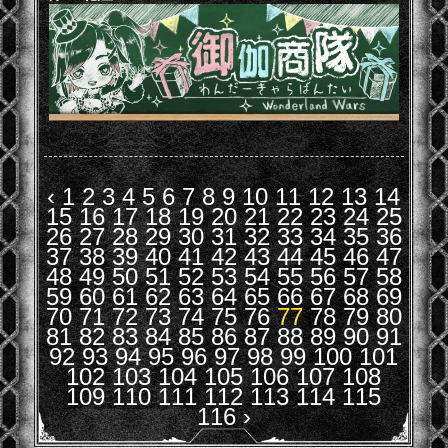
‹
1
2
3
4
5
6
7
8
9
10
11
12
13
14
15
16
17
18
19
20
21
22
23
24
25
26
27
28
29
30
31
32
33
34
35
36
37
38
39
40
41
42
43
44
45
46
47
48
49
50
51
52
53
54
55
56
57
58
59
60
61
62
63
64
65
66
67
68
69
70
71
72
73
74
75
76
77
78
79
80
81
82
83
84
85
86
87
88
89
90
91
92
93
94
95
96
97
98
99
100
101
102
103
104
105
106
107
108
109
110
111
112
113
114
115
116
›