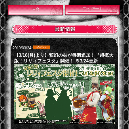
大会
アップデート
2019/03/24
【3/18(月)より】変幻の栞が毎週追加！『超拡大
版！リリィフェスタ』開催！ ※3/24更新