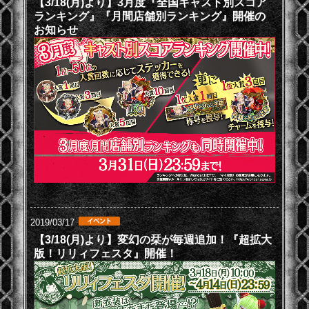
【3/18(月)より】3月度『全国キャスト別スコア
ランキング』『月間店舗別ランキング』開催の
お知らせ
2019/03/17
【3/18(月)より】変幻の栞が毎週追加！『超拡大
版！リリィフェスタ』開催！