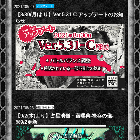
2021/08/29
【8/30(月)より】Ver.5.31-C アップデートのお知
らせ
2021/08/23
【9/2(木)より】占星演儀・宿曜典-禄存の儀-
※9/2更新