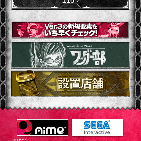
116
›