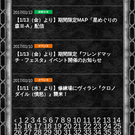
2017/01/12
【1/13（金）より】期間限定MAP「星めぐりの
森Ⅲ-A」配信
2017/01/10
【1/13（金）より】期間限定『フレンドマッ
チ・フェスタ』イベント開催のお知らせ
2017/01/10
【1/11（水）より】修練場にヴィラン『クロノ
ダイル（憤怒）』襲来！
‹
1
2
3
4
5
6
7
8
9
10
11
12
13
14
15
16
17
18
19
20
21
22
23
24
25
26
27
28
29
30
31
32
33
34
35
36