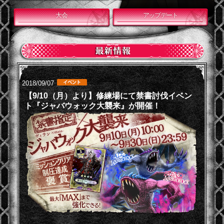
大会
アップデート
2018/09/07
【9/10（月）より】修練場にて禁書討伐イベン
ト『ジャバウォック大襲来』が開催！