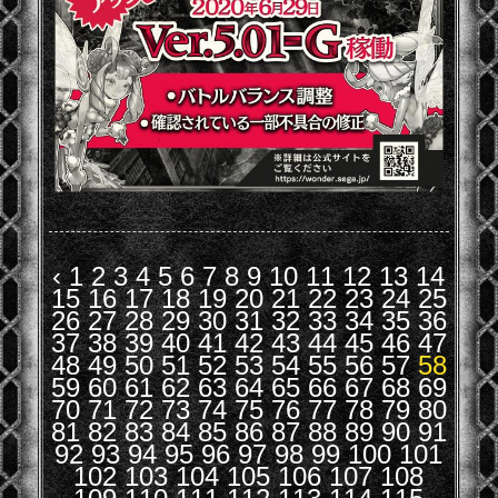
‹
1
2
3
4
5
6
7
8
9
10
11
12
13
14
15
16
17
18
19
20
21
22
23
24
25
26
27
28
29
30
31
32
33
34
35
36
37
38
39
40
41
42
43
44
45
46
47
48
49
50
51
52
53
54
55
56
57
58
59
60
61
62
63
64
65
66
67
68
69
70
71
72
73
74
75
76
77
78
79
80
81
82
83
84
85
86
87
88
89
90
91
92
93
94
95
96
97
98
99
100
101
102
103
104
105
106
107
108