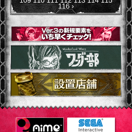
109
110
111
112
113
114
115
116
›