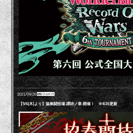
2021/04/26
【5/6(木)より】協奏闘技場-譚詩ノ章-開催！ ※4/26更新