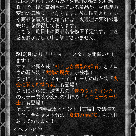
に陳列されている方が「火遠理の変幻の扉絵
Ｂ」で、後に陳列されている商品が「火遠理の
変幻の扉絵Ｃ」となります。後に陳列されてい
る商品を購入した場合には「火遠理の変幻の扉
絵Ｃ」を獲得しております。
こちら、近日中に商品名を修正予定です。ご迷
惑をおかけして申し訳ございません。
5/10(月)より『リリィフェスタ』を開催いたし
ます！
マァト
の
新衣装
『
神々しき猛獣の操者
』と
メロ
ウ
の
新衣装
『
大海の魔女
』が登場！
さらに、
ルカ、メイディ、ローザ
の
新衣装
『
夜
会に開く可憐な花
』も登場！
さらにさらに、
深雪乃
の『
夢のウェディング
』
のカラー衣装や
変幻の付録
の『
ミニピーター兵
士
』も登場！
そして、6周年記念イベント【前編】で獲得で
きた、
全キャスト分
の『
変幻の扉絵C
』もご用
意しております！
イベント内容