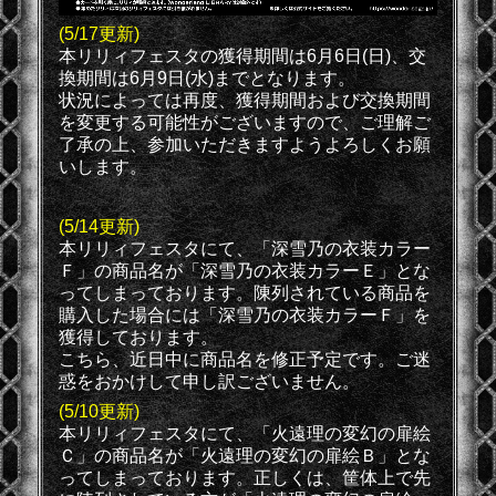
(5/17
更新)
本リリィフェスタの獲得期間は6月6日(日)、交
換期間は6月9日(水)までとなります。
状況によっては再度、獲得期間および交換期間
を変更する可能性がございますので、ご理解ご
了承の上、参加いただきますようよろしくお願
いします。
(5/14
更新)
本リリィフェスタにて、「深雪乃の衣装カラー
Ｆ」の商品名が「深雪乃の衣装カラーＥ」とな
ってしまっております。陳列されている商品を
購入した場合には「深雪乃の衣装カラーＦ」を
獲得しております。
こちら、近日中に商品名を修正予定です。ご迷
惑をおかけして申し訳ございません。
(5/10更新)
本リリィフェスタにて、「火遠理の変幻の扉絵
Ｃ」の商品名が「火遠理の変幻の扉絵Ｂ」とな
ってしまっております。正しくは、筐体上で先