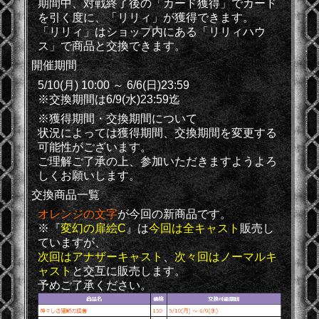
期間中、対戦終了後の「カード獲得」でカード
を引く度に、「リリィ」が獲得できます。
「リリィ」はショップ内にある「リリィハウ
ス」で商品と交換できます。
開催期間
5/10(月) 10:00 ～ 6/6(日)23:59
※交換期間は6/9(水)23:59迄
※獲得期間・交換期間について
状況によっては獲得期間、交換期間を変更する
可能性がございます。
ご理解ご了承の上、参加いただきますようよろ
しくお願いします。
交換商品一覧
オレンジの文字
が今回の新商品です。
※『
変幻の扉絵C
』は
今回は全キャスト
販売し
ていますが、
次回はアナザーキャスト
、
次々回はノーマルキ
ャスト
と交互に販売します。
予めご了承ください。