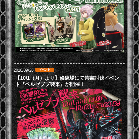
2018/09/28
【10/1（月）より】修練場にて禁書討伐イベン
ト『ベルゼブブ襲来』が開催！