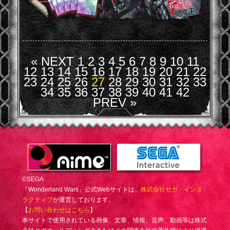
« NEXT
1
2
3
4
5
6
7
8
9
10
11
12
13
14
15
16
17
18
19
20
21
22
23
24
25
26
27
28
29
30
31
32
33
34
35
36
37
38
39
40
41
42
PREV »
©SEGA
「Wonderland Wars」公式Webサイトは、
株式会社セガ・インタ
ラクティブ
が運営しております。
【
お問い合わせはこちら
】
本サイトで使用されている画像、文章、情報、音声、動画等は株式