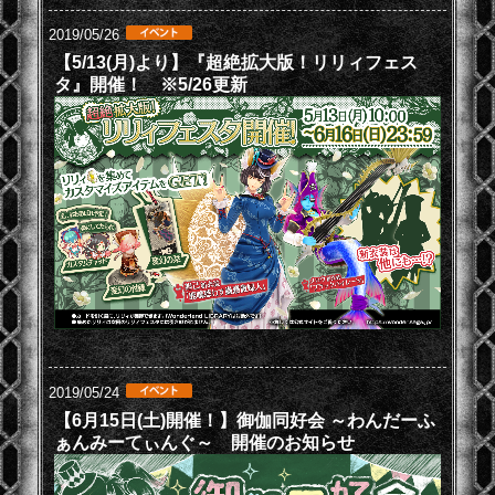
2019/05/26
【5/13(月)より】『超絶拡大版！リリィフェス
タ』開催！ ※5/26更新
2019/05/24
【6月15日(土)開催！】御伽同好会 ～わんだーふ
ぁんみーてぃんぐ～ 開催のお知らせ