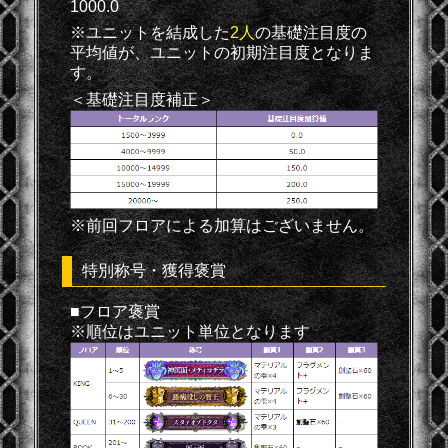
1000.0
※ユニットを結成した
2人
の基礎注目度の
平均値が、ユニットの初期注目度となりま
す。
＜基礎注目度補正＞
※前回フロアによる加算はございません。
特別称号・獲得褒賞
■フロア褒賞
※順位はユニット単位となります