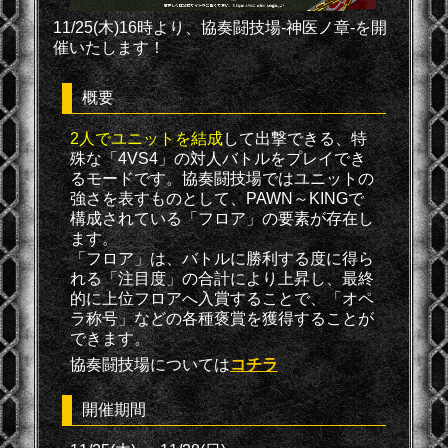
11/25(木)16時より、協奏闘技場-神医ノ章-を開
催いたします！
概要
2人でユニットを結成
して出撃できる、特
殊な「4VS4」の対人バトルをプレイでき
るモードです。協奏闘技場ではユニットの
強さを表すものとして、PAWN～KINGで
構成されている「フロア」の要素が存在し
ます。
「フロア」は、バトルに勝利する度に得ら
れる「注目度」の合計により上昇し、最終
的に上位フロアへ入賞することで、「オペ
ラ称号」などの各種褒賞を獲得することが
できます。
協奏闘技場については
コチラ
開催期間