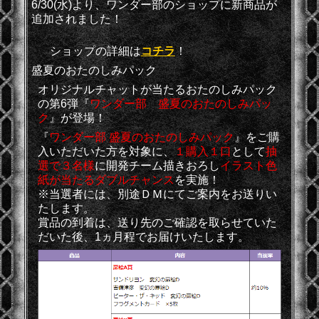
6/30(水)より、ワンダー部のショップに新商品が
追加されました！
ショップの詳細は
コチラ
！
盛夏のおたのしみパック
オリジナルチャットが当たるおたのしみパック
の第6弾『
ワンダー部 盛夏のおたのしみパッ
ク
』が登場！
『
ワンダー部 盛夏のおたのしみパック
』をご購
入いただいた方を対象に、
１購入１口
として
抽
選で
３名様
に開発チーム描きおろし
イラスト色
紙が当たるダブルチャンス
を実施！
※当選者には、別途ＤＭにてご案内をお送りい
たします。
賞品の到着は、送り先のご確認を取らせていた
だいた後、1ヵ月程でお届けいたします。