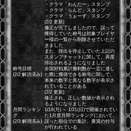
・クラマ「わんだー」スタンプ
・クラマ「らんど」スタンプ
・クラマ「うぉーず」スタンプ
(2/2 更新)
修正が完了しましたので、誤って
獲得していた称号は対象プレイヤ
ー様の一覧から削除させていただ
きました
また、排出を停止していた上記の
スタンプチャットに関して、再度
排出されるようになりました
称号目標
全国対戦累計勝利数が一定に達し
(2/2 解消済み)
た際に獲得できる称号に関して、
本来の数字と異なる数字が表示さ
れていることがある
(2/2 更新)
修正され、正しい数値が表示され
るようになりました
月間ランキン
1/18(月) ～ 1/31(日)で開催されてい
グ
た1月度月間ランキングにおいて、
(2/3 解消済み)
誤った順位での集計、褒賞の付与
が行われている