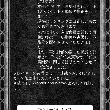
(2/3 更新)
本件について、再集計を行い、正
しいポイントと順位の修正を行い
ました。
現在のランキングには正しいもの
が表示されております。
それに伴い、入賞褒賞に関して再
集計後の正しい順位を参照し、不
足分を配布させていただきまし
た。
また、再集計前の誤った状態で配
布されていた1位入賞称号、1位入
賞回数に関してはリセットさせて
いただきました。
プレイヤーの皆様には、ご迷惑をおかけいたし
まして誠に申し訳ございません。
今後とも、Wonderland Warsをよろしくお願い
します。
前のページにもどる