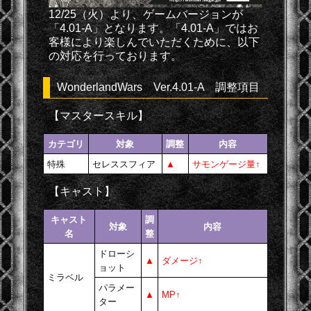
12/25（火）より、ゲームバージョンが
「4.01-A」となります。「4.01-A」ではお
客様により楽しんでいただくために、以下
の対応を行っております。
WonderlandWars Ver.4.01-A 調整項目
【マスタースキル】
カテゴリ
対象
調整
内容
特殊
セレススフィア
▲
サモンゲージ量↑
【キャスト】
キャスト
調
対象
内容
名
整
ドローシ
▲
ダメージ↑
ョット
ミラベル
パラメー
▲
MP↑
ター