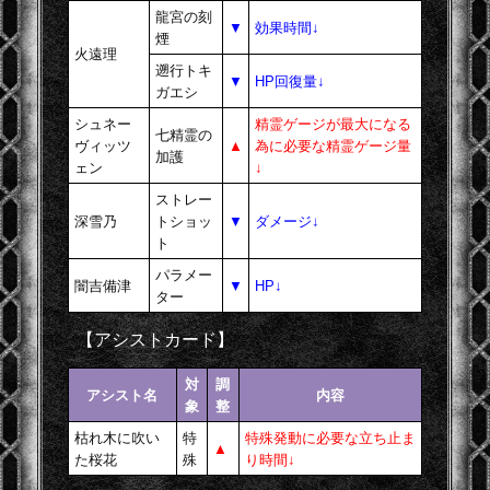
龍宮の刻
▼
効果時間↓
煙
火遠理
遡行トキ
▼
HP回復量↓
ガエシ
シュネー
精霊ゲージが最大になる
七精霊の
ヴィッツ
▲
為に必要な精霊ゲージ量
加護
ェン
↓
ストレー
深雪乃
トショッ
▼
ダメージ↓
ト
パラメー
闇吉備津
▼
HP↓
ター
【アシストカード】
対
調
アシスト名
内容
象
整
枯れ木に吹い
特
特殊発動に必要な立ち止ま
▲
た桜花
殊
り時間↓