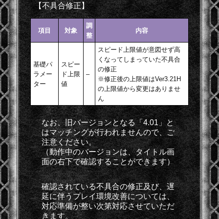
【不具合修正】
調
項目
対象
内容
整
スピード上限値が意図せず高
くなってしまっていた不具合
基礎パ
スピー
の修正
ラメー
ド上限
–
※修正後の上限値はVer3.21H
ター
値
の上限値から変更はありませ
ん
なお、旧バージョンとなる「4.01」と
はマッチングが行われませんので、ご
注意ください。
（動作中のバージョンは、タイトル画
面の右下で確認することができます）
確認されている不具合の修正及び、遅
延に伴うプレイ環境改善については、
対応準備が整い次第対応させていただ
きます。