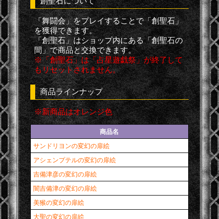
創聖石について
「舞闘会」をプレイすることで「創聖石」
を獲得できます。
「創聖石」はショップ内にある「創聖石の
間」で商品と交換できます。
※「創聖石」は「占星遊戯祭」が終了して
もリセットされません。
商品ラインナップ
※新商品はオレンジ色
商品名
サンドリヨンの変幻の扉絵
アシェンプテルの変幻の扉絵
吉備津彦の変幻の扉絵
闇吉備津の変幻の扉絵
美猴の変幻の扉絵
大聖の変幻の扉絵