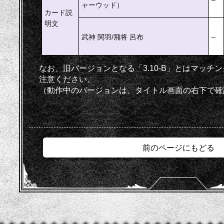
ャーウッド）
カード説
明文
武神 関羽/飛将 呂布
–
なお、旧バージョンとなる「3.10-B」とはマッチ
注意ください。
（動作中のバージョンは、タイトル画面の右下で確
前のページにもどる