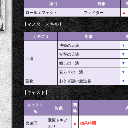
項目
対象
ロールエフェクト
ファイター
▲
【マスタースキル】
カテゴリ
対象
快癒の天滴
▼
安寧の天滴
▼
回復
癒しの一滴
▼
安らぎの一滴
▼
強化
おとぎ話の魔道書
▼
【キャスト】
キャスト
調
対象
名
整
飛躍トキノ
火遠理
▲
効果時間↑
ボリ