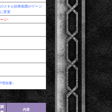
のスキル効果範囲がゲージ
に変更
ージ↑
P増加量↓
調
内容