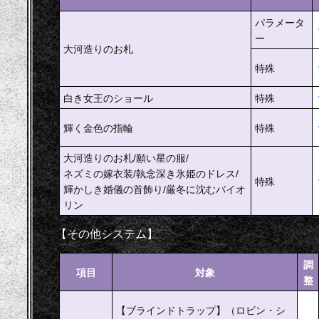
パラメータ
ー
大河造りのお札
特殊
白き女王のショール
特殊
輝く金色の指輪
特殊
大河造りのお札/願い星の服/
ネズミの嫁衣装/執念深き氷姫のドレス/
特殊
輝かしき婚儀の首飾り/厳冬に沈むバイオ
リン
【その他システム】
調
項目
対象
整
【ブラインドトラップ】（ロビン・シ
–