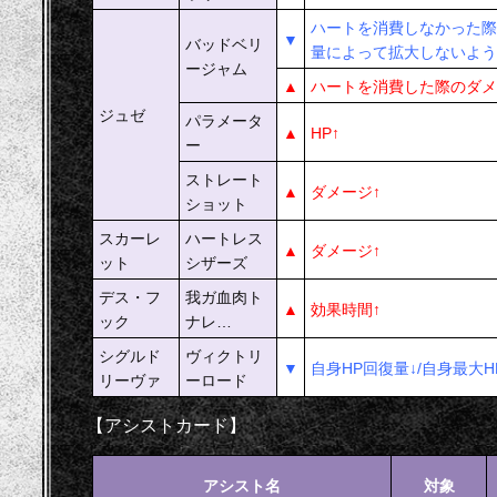
ハートを消費しなかった際
▼
バッドベリ
量によって拡大しないよう
ージャム
▲
ハートを消費した際のダメ
ジュゼ
パラメータ
▲
HP↑
ー
ストレート
▲
ダメージ↑
ショット
スカーレ
ハートレス
▲
ダメージ↑
ット
シザーズ
デス・フ
我ガ血肉ト
▲
効果時間↑
ック
ナレ…
シグルド
ヴィクトリ
▼
自身HP回復量↓/自身最大H
リーヴァ
ーロード
【アシストカード】
アシスト名
対象