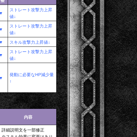
整
ストレート攻撃力上昇
▼
値↓
ストレート攻撃力上昇
▼
値↓
▼
スキル攻撃力上昇値↓
ストレート攻撃力上昇
▼
値↓
発動に必要なHP減少量
▼
↑
内容
詳細説明文を一部修正
※スキル効果に変更はあり