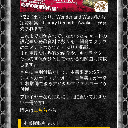
7/22（土）より、Wonderland Wars初の設
定資料集「Library Records -Awake-」が発
売されます！
これまで明かされていなかったキャストの
設定画や秘蔵資料の数々を、開発スタッフ
のコメントつきでたっぷりと掲載。
また重厚な世界観の紹介や、キャラクター
たちの関係がひと目でわかる相関図も掲載
します。
さらに特別付録として、本書限定のSRア
シストカード（ソウル）「音津美」が一挙
11枚取得できるデジタルアイテムコードが
付属。
プレイヤーなら絶対に手元に置いておきた
い一冊です!
購入は
こちら
から！
本書掲載キャスト