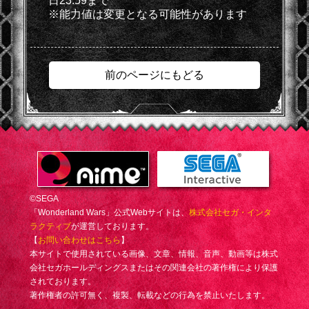
日23:59まで
※能力値は変更となる可能性があります
前のページにもどる
©SEGA
「Wonderland Wars」公式Webサイトは、
株式会社セガ・インタ
ラクティブ
が運営しております。
【
お問い合わせはこちら
】
本サイトで使用されている画像、文章、情報、音声、動画等は株式
会社セガホールディングスまたはその関連会社の著作権により保護
されております。
著作権者の許可無く、複製、転載などの行為を禁止いたします。