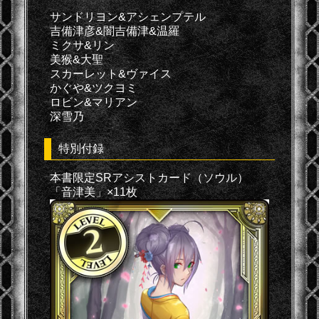
サンドリヨン&アシェンプテル
吉備津彦&闇吉備津&温羅
ミクサ&リン
美猴&大聖
スカーレット&ヴァイス
かぐや&ツクヨミ
ロビン&マリアン
深雪乃
特別付録
本書限定SRアシストカード（ソウル）
「音津美」×11枚