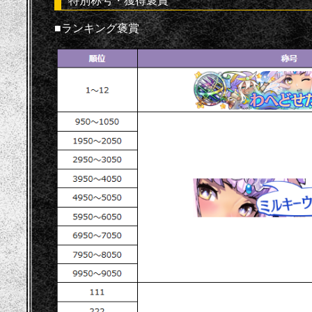
特別称号・獲得褒賞
■ランキング褒賞