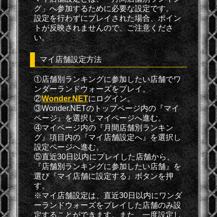
グ」へ参加するために必要な設定です。
設定を行わずにプレイされた場合、ポイン
トが反映されませんので、ご注意くださ
い。
マイ店舗設定方法
①店舗別ランキングに参加したい店舗でワ
ンダーランドウォーズをプレイ。
②
Wonder.NET
にログイン。
③Wonder.NETのトップページ内の『マイ
ページ』を選択しマイページへ進む。
④マイページ内の『月間店舗別ランキン
グ』項目内の『マイ店舗設定へ』を選択し
設定ページへ進む。
⑤直近30日以内にプレイした店舗から、
『店舗別ランキングに参加したい店舗』を
選び『マイ店舗に設定する』ボタンを押
す。
※マイ店舗設定は、直近30日以内にワンダ
ーランドウォーズをプレイした店舗のみ設
定することができます。また、一度設定し