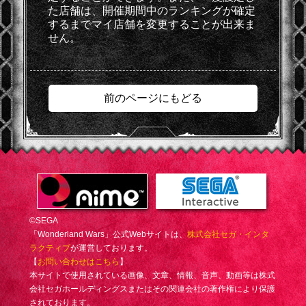
た店舗は、開催期間中のランキングが確定
するまでマイ店舗を変更することが出来ま
せん。
前のページにもどる
©SEGA
「Wonderland Wars」公式Webサイトは、
株式会社セガ・インタ
ラクティブ
が運営しております。
【
お問い合わせはこちら
】
本サイトで使用されている画像、文章、情報、音声、動画等は株式
会社セガホールディングスまたはその関連会社の著作権により保護
されております。