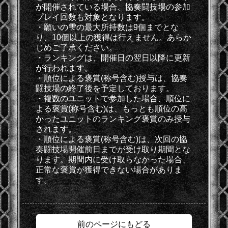
が開催されている場合、協奏闘技場の参加
プレイ回数も対象となります。
・願いの雫の最大所持数は9個までとな
り、10個以上の獲得は行えません。あらか
じめご了承ください。
・ランキングは、開催日の翌日以降に更新
が行われます。
・順位による褒賞(称号含む)授与は、協奏
闘技場の終了後を予定しております。
・複数のユニットで参加した場合、順位に
よる褒賞(称号含む)は、もっとも順位の高
かったユニットのランキング褒賞のみ授与
されます。
・順位による褒賞(称号含む)は、次回の協
奏闘技場開催前日までが受け取り期間とな
ります。期間内に受け取らなかった場合、
正常な褒賞が獲得できない場合がありま
す。
前のページにもどる