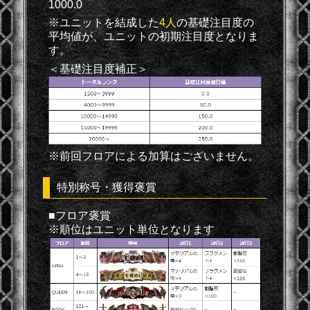
1000.0
※ユニットを結成した
4人
の基礎注目度の
平均値が、ユニットの初期注目度となりま
す。
＜基礎注目度補正＞
※前回フロアによる加算はございません。
特別称号・獲得褒賞
■フロア褒賞
※順位はユニット単位となります