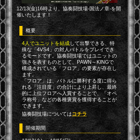
12/13(金)16時より、協奏闘技場-国法ノ章-を開
催いたします！
概要
4人でユニットを結成
して出撃できる、特
殊な「4VS4」の対人バトルをプレイでき
るモードです。協奏闘技場ではユニットの
強さを表すものとして、PAWN～KINGで
構成されている「フロア」の要素が存在し
ます。
「フロア」は、バトルに勝利する度に得ら
れる「注目度」の合計により上昇し、最終
的に上位フロアへ入賞することで、「オペ
ラ称号」などの各種褒賞を獲得することが
できます。
協奏闘技場については
コチラ
開催期間