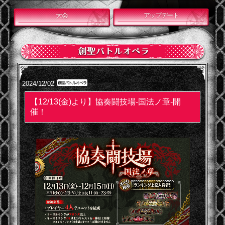
大会
アップデート
2024/12/02
【12/13(金)より】協奏闘技場-国法ノ章-開
催！