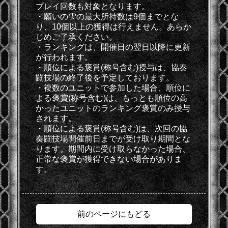
プレイ回数も対象となります。
・願いの雫の最大所持数は9個までとな
り、10個以上の獲得は行えません。あらか
じめご了承ください。
・ランキングは、開催日の翌日以降に更新
が行われます。
・順位による褒賞(称号含む)授与は、協奏
闘技場の終了後を予定しております。
・複数のユニットで参加した場合、順位に
よる褒賞(称号含む)は、もっとも順位の高
かったユニットのランキング褒賞のみ授与
されます。
・順位による褒賞(称号含む)は、次回の協
奏闘技場開催前日までが受け取り期間とな
ります。期間内に受け取らなかった場合、
正常な褒賞が獲得できない場合がありま
す。
前のページにもどる