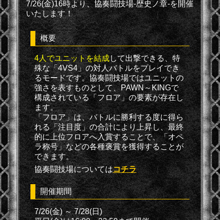
7/26(金)16時より、協奏闘技場-歴史ノ章-を開催
いたします！
概要
4人でユニットを結成
して出撃できる、特
殊な「4VS4」の対人バトルをプレイでき
るモードです。協奏闘技場ではユニットの
強さを表すものとして、PAWN～KINGで
構成されている「フロア」の要素が存在し
ます。
「フロア」は、バトルに勝利する度に得ら
れる「注目度」の合計により上昇し、最終
的に上位フロアへ入賞することで、「オペ
ラ称号」などの各種褒賞を獲得することが
できます。
協奏闘技場については
コチラ
開催期間
7/26(金) ～ 7/28(日)