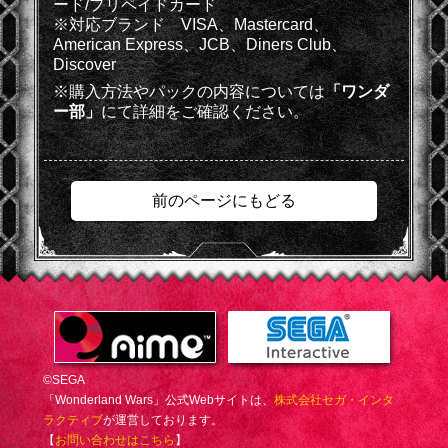
ード/プリペイドカード
※対応ブランド VISA、Mastercard、
American Express、JCB、Diners Club、
Discover
※購入方法やパックの内容については
「ワンダ
ー部」
にて詳細をご確認ください。
前のページにもどる
©SEGA
「Wonderland Wars」公式Webサイトは、
株式会社セガ・インタ
ラクティブ
が運営しております。
【
お問い合わせはこちら
】