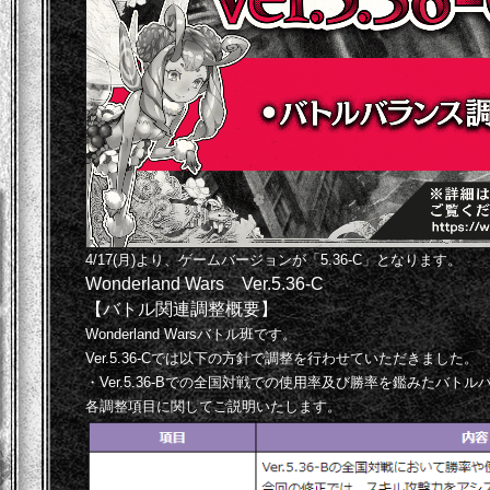
4/17(月)より、ゲームバージョンが「5.36-C」となります。
Wonderland Wars Ver.5.36-C
【バトル関連調整概要】
Wonderland Warsバトル班です。
Ver.5.36-Cでは以下の方針で調整を行わせていただきました。
・Ver.5.36-Bでの全国対戦での使用率及び勝率を鑑みたバトル
各調整項目に関してご説明いたします。