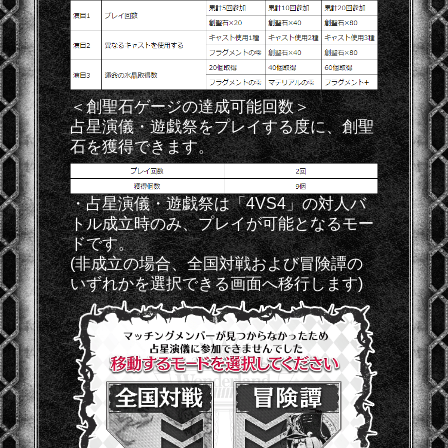
＜創聖石ゲージの達成可能回数＞
占星演儀・遊戯祭をプレイする度に、創聖
石を獲得できます。
・占星演儀・遊戯祭は「4VS4」の対人バ
トル成立時のみ、プレイが可能となるモー
ドです。
(非成立の場合、全国対戦および冒険譚の
いずれかを選択できる画面へ移行します)