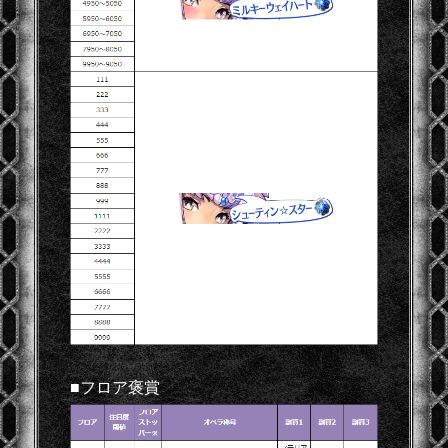
■フロア褒賞