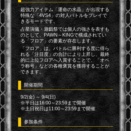
超強力アイテム「運命の水晶」が出現する
特殊な「4VS4」の対人バトルをプレイで
きるモードです。
占星演儀・遊戯祭では個人の強さを表すも
のとして、PAWN～KINGで構成されてい
る「フロア」の要素が存在します。
「フロア」は、バトルに勝利する度に得ら
れる「注目度」の合計により上昇し、最終
的に上位フロアへ入賞することで、「オペ
ラ称号」などの各種褒賞を獲得することが
できます。
開催期間
9/2(金) ～ 9/4(日)
※平日は16:00～23:59まで開催
※土日祝日は11:00～23:59まで開催
参加条件