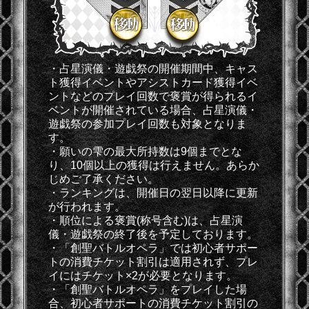
・占星演儀・遊戯祭の開催期間中、キャス
ト獲得イベントやアシストカード獲得イベ
ントなどのプレイ回数で褒賞が得られるイ
ベントが開催されている場合、占星演儀・
遊戯祭の参加プレイ回数も対象となりま
す。
・願いの雫の最大所持数は9個までとな
り、10個以上の獲得は行えません。あらか
じめご了承ください。
・ランキングは、開催日の翌日以降に更新
が行われます。
・順位による褒賞(称号含む)は、占星演
儀・遊戯祭の終了後を予定しております。
・「創聖バトルオペラ」では初心者サポー
トの消費チケット割引は適用されず、プレ
イにはチケット×2が必要となります。
・「創聖バトルオペラ」をプレイした場
合、初心者サポートの消費チケット割引の