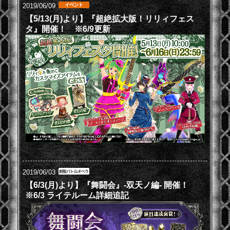
2019/06/09
【5/13(月)より】『超絶拡大版！リリィフェス
タ』開催！ ※6/9更新
2019/06/03
【6/3(月)より】『舞闘会』-双天ノ編- 開催！
※6/3 ライテルーム詳細追記