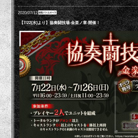
2020/07/12
【7/22(水)より】協奏闘技場-金楽ノ章-開催！