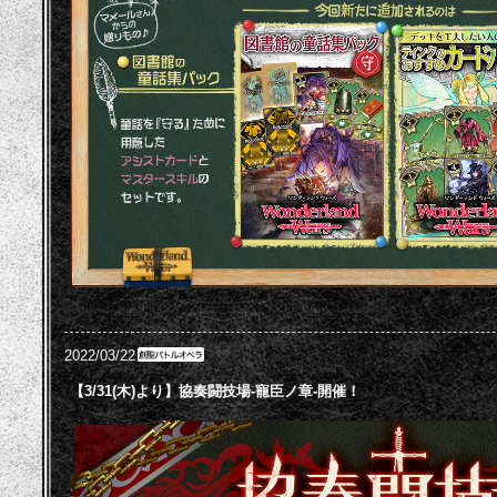
2022/03/22
【3/31(木)より】協奏闘技場-寵臣ノ章-開催！